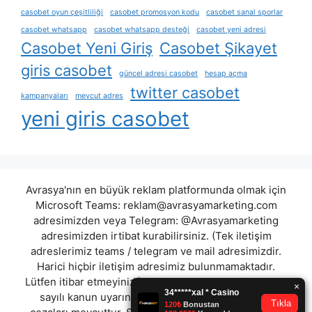
casobet oyun çeşitliliği
casobet promosyon kodu
casobet sanal sporlar
casobet whatsapp
casobet whatsapp desteği
casobet yeni adresi
Casobet Yeni Giriş
Casobet Şikayet
giris casobet
güncel adresi casobet
hesap açma
twitter casobet
kampanyaları
mevcut adres
yeni giris casobet
Avrasya'nın en büyük reklam platformunda olmak için
Microsoft Teams:
reklam@avrasyamarketing.com
adresimizden veya Telegram: @Avrasyamarketing
adresimizden irtibat kurabilirsiniz. (Tek iletişim
adreslerimiz teams / telegram ve mail adresimizdir.
Harici hiçbir iletişim adresimiz bulunmamaktadır.
Lütfen itibar etmeyiniz.) Türkiye yasalarına göre 7258
sayılı kanun uyarınca yasa dışı bahis oynamanın