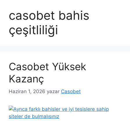
casobet bahis
çeşitliliği
Casobet Yüksek
Kazanç
Haziran 1, 2026
yazar
Casobet