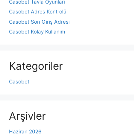
Casobet Tavla Oyunları
Casobet Adres Kontrolü
Casobet Son Giriş Adresi
Casobet Kolay Kullanım
Kategoriler
Casobet
Arşivler
Haziran 2026