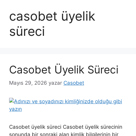
casobet üyelik
süreci
Casobet Üyelik Süreci
Mayıs 29, 2026
yazar
Casobet
Casobet üyelik süreci Casobet üyelik sürecinin
sonunda bir sonraki alan kimlik bilgilerinin bir