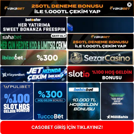
×
CASOBET GİRİŞ İÇİN TIKLAYINIZ!