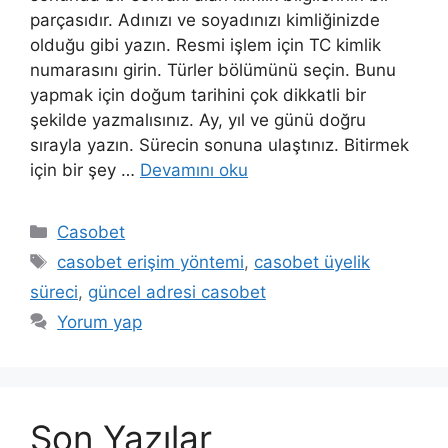
parçasıdır. Adınızı ve soyadınızı kimliğinizde
olduğu gibi yazın. Resmi işlem için TC kimlik
numarasını girin. Türler bölümünü seçin. Bunu
yapmak için doğum tarihini çok dikkatli bir
şekilde yazmalısınız. Ay, yıl ve günü doğru
sırayla yazın. Sürecin sonuna ulaştınız. Bitirmek
için bir şey …
Devamını oku
Kategoriler
Casobet
Etiketler
casobet erişim yöntemi
,
casobet üyelik
süreci
,
güncel adresi casobet
Yorum yap
Son Yazılar