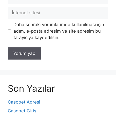
posta
İnternet
sitesi
Daha sonraki yorumlarımda kullanılması için
adım, e-posta adresim ve site adresim bu
tarayıcıya kaydedilsin.
Son Yazılar
Casobet Adresi
Casobet Giriş