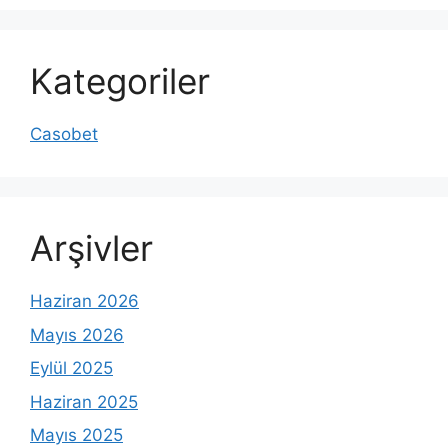
Kategoriler
Casobet
Arşivler
Haziran 2026
Mayıs 2026
Eylül 2025
Haziran 2025
Mayıs 2025