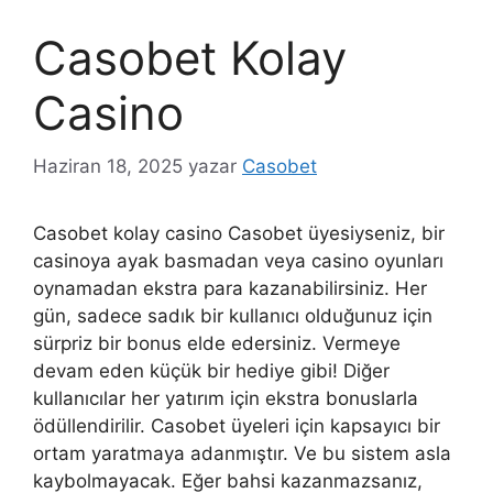
Casobet Kolay
Casino
Haziran 18, 2025
yazar
Casobet
Casobet kolay casino Casobet üyesiyseniz, bir
casinoya ayak basmadan veya casino oyunları
oynamadan ekstra para kazanabilirsiniz. Her
gün, sadece sadık bir kullanıcı olduğunuz için
sürpriz bir bonus elde edersiniz. Vermeye
devam eden küçük bir hediye gibi! Diğer
kullanıcılar her yatırım için ekstra bonuslarla
ödüllendirilir. Casobet üyeleri için kapsayıcı bir
ortam yaratmaya adanmıştır. Ve bu sistem asla
kaybolmayacak. Eğer bahsi kazanmazsanız,