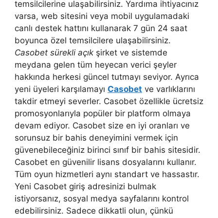
temsilcilerine ulaşabilirsiniz. Yardıma ihtiyacınız
varsa, web sitesini veya mobil uygulamadaki
canlı destek hattını kullanarak 7 gün 24 saat
boyunca özel temsilcilere ulaşabilirsiniz.
Casobet sürekli açık
şirket ve sistemde
meydana gelen tüm heyecan verici şeyler
hakkında herkesi güncel tutmayı seviyor. Ayrıca
yeni üyeleri karşılamayı
Casobet
ve varlıklarını
takdir etmeyi severler. Casobet özellikle ücretsiz
promosyonlarıyla popüler bir platform olmaya
devam ediyor. Casobet size en iyi oranları ve
sorunsuz bir bahis deneyimini vermek için
güvenebileceğiniz birinci sınıf bir bahis sitesidir.
Casobet en güvenilir lisans dosyalarını kullanır.
Tüm oyun hizmetleri aynı standart ve hassastır.
Yeni Casobet giriş adresinizi bulmak
istiyorsanız, sosyal medya sayfalarını kontrol
edebilirsiniz. Sadece dikkatli olun, çünkü