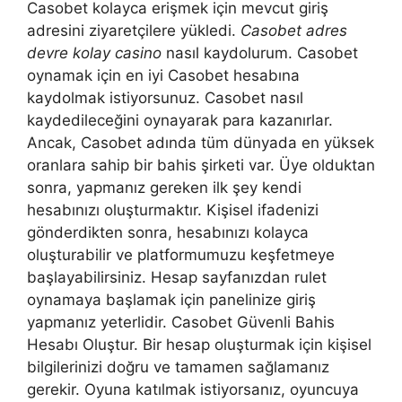
Casobet kolayca erişmek için mevcut giriş
adresini ziyaretçilere yükledi.
Casobet adres
devre kolay casino
nasıl kaydolurum. Casobet
oynamak için en iyi Casobet hesabına
kaydolmak istiyorsunuz. Casobet nasıl
kaydedileceğini oynayarak para kazanırlar.
Ancak, Casobet adında tüm dünyada en yüksek
oranlara sahip bir bahis şirketi var. Üye olduktan
sonra, yapmanız gereken ilk şey kendi
hesabınızı oluşturmaktır. Kişisel ifadenizi
gönderdikten sonra, hesabınızı kolayca
oluşturabilir ve platformumuzu keşfetmeye
başlayabilirsiniz. Hesap sayfanızdan rulet
oynamaya başlamak için panelinize giriş
yapmanız yeterlidir. Casobet Güvenli Bahis
Hesabı Oluştur. Bir hesap oluşturmak için kişisel
bilgilerinizi doğru ve tamamen sağlamanız
gerekir. Oyuna katılmak istiyorsanız, oyuncuya