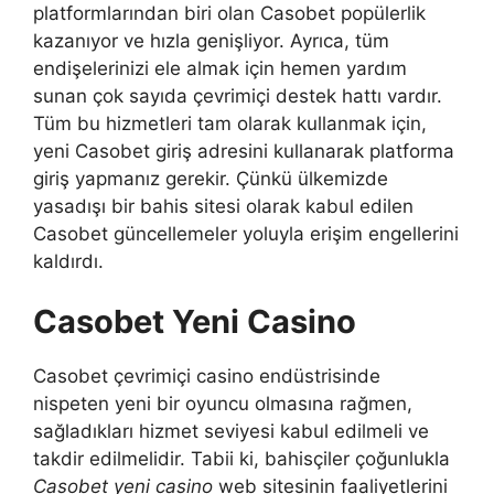
platformlarından biri olan Casobet popülerlik
kazanıyor ve hızla genişliyor. Ayrıca, tüm
endişelerinizi ele almak için hemen yardım
sunan çok sayıda çevrimiçi destek hattı vardır.
Tüm bu hizmetleri tam olarak kullanmak için,
yeni Casobet giriş adresini kullanarak platforma
giriş yapmanız gerekir. Çünkü ülkemizde
yasadışı bir bahis sitesi olarak kabul edilen
Casobet güncellemeler yoluyla erişim engellerini
kaldırdı.
Casobet Yeni Casino
Casobet çevrimiçi casino endüstrisinde
nispeten yeni bir oyuncu olmasına rağmen,
sağladıkları hizmet seviyesi kabul edilmeli ve
takdir edilmelidir. Tabii ki, bahisçiler çoğunlukla
Casobet yeni casino
web sitesinin faaliyetlerini