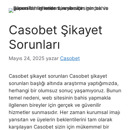
Casobet Şikayet
Sorunları
Mayıs 24, 2025
yazar
Casobet
Casobet şikayet sorunları Casobet şikayet
sorunları başlığı altında araştırma yaptığımızda,
herhangi bir olumsuz sonuç yaşamıyoruz. Bunun
temel nedeni, web sitesinin bahis yapmakla
ilgilenen bireyler için gerçek ve güvenilir
hizmetler sunmasıdır. Her zaman kurumsal imajı
yansıtan ve üyelerin beklentilerini tam olarak
karşılayan Casobet sizin için mükemmel bir