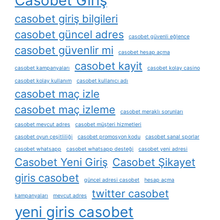
Casobet Giriş
casobet giriş bilgileri
casobet güncel adres
casobet güvenli eğlence
casobet güvenlir mi
casobet hesap açma
casobet kayit
casobet kampanyaları
casobet kolay casino
casobet kolay kullanım
casobet kullanıcı adı
casobet maç izle
casobet maç izleme
casobet meraklı sorunları
casobet mevcut adres
casobet müşteri hizmetleri
casobet oyun çeşitliliği
casobet promosyon kodu
casobet sanal sporlar
casobet whatsapp
casobet whatsapp desteği
casobet yeni adresi
Casobet Yeni Giriş
Casobet Şikayet
giris casobet
güncel adresi casobet
hesap açma
twitter casobet
kampanyaları
mevcut adres
yeni giris casobet