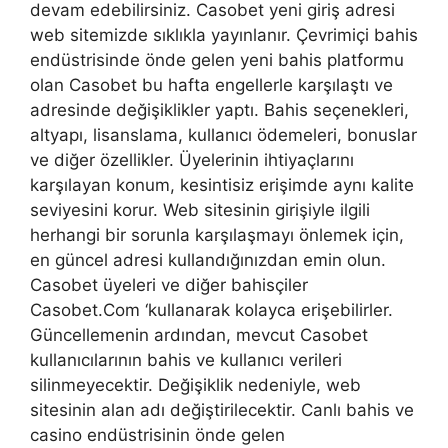
devam edebilirsiniz. Casobet yeni giriş adresi
web sitemizde sıklıkla yayınlanır. Çevrimiçi bahis
endüstrisinde önde gelen yeni bahis platformu
olan Casobet bu hafta engellerle karşılaştı ve
adresinde değişiklikler yaptı. Bahis seçenekleri,
altyapı, lisanslama, kullanıcı ödemeleri, bonuslar
ve diğer özellikler. Üyelerinin ihtiyaçlarını
karşılayan konum, kesintisiz erişimde aynı kalite
seviyesini korur. Web sitesinin girişiyle ilgili
herhangi bir sorunla karşılaşmayı önlemek için,
en güncel adresi kullandığınızdan emin olun.
Casobet üyeleri ve diğer bahisçiler
Casobet.Com ‘kullanarak kolayca erişebilirler.
Güncellemenin ardından, mevcut Casobet
kullanıcılarının bahis ve kullanıcı verileri
silinmeyecektir. Değişiklik nedeniyle, web
sitesinin alan adı değiştirilecektir. Canlı bahis ve
casino endüstrisinin önde gelen