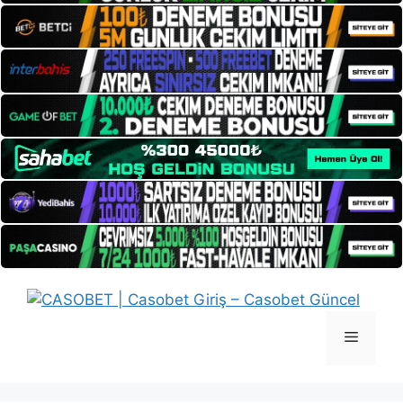
İçeriğe
atla
Menü