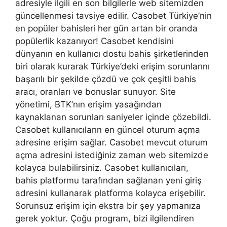
adresiyle ilgili en son bilgilerle web sitemizden
güncellenmesi tavsiye edilir. Casobet Türkiye’nin
en popüler bahisleri her gün artan bir oranda
popülerlik kazanıyor! Casobet kendisini
dünyanın en kullanıcı dostu bahis şirketlerinden
biri olarak kurarak Türkiye’deki erişim sorunlarını
başarılı bir şekilde çözdü ve çok çeşitli bahis
aracı, oranları ve bonuslar sunuyor. Site
yönetimi, BTK’nın erişim yasağından
kaynaklanan sorunları saniyeler içinde çözebildi.
Casobet kullanıcıların en güncel oturum açma
adresine erişim sağlar. Casobet mevcut oturum
açma adresini istediğiniz zaman web sitemizde
kolayca bulabilirsiniz. Casobet kullanıcıları,
bahis platformu tarafından sağlanan yeni giriş
adresini kullanarak platforma kolayca erişebilir.
Sorunsuz erişim için ekstra bir şey yapmanıza
gerek yoktur. Çoğu program, bizi ilgilendiren