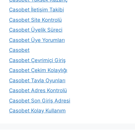
Casobet İletişim Takibi
Casobet Site Kontrolü
Casobet Üyelik Süreci
Casobet Üye Yorumları
Casobet
Casobet Çevrimiçi Giriş
Casobet Çekim Kolaylığı
Casobet Tavla Oyunları
Casobet Adres Kontrolü
Casobet Son Giriş Adresi
Casobet Kolay Kullanım