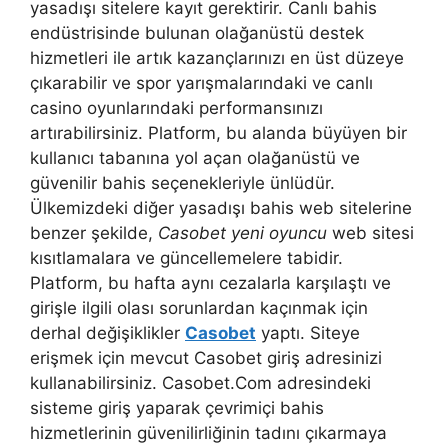
yasadışı sitelere kayıt gerektirir. Canlı bahis
endüstrisinde bulunan olağanüstü destek
hizmetleri ile artık kazançlarınızı en üst düzeye
çıkarabilir ve spor yarışmalarındaki ve canlı
casino oyunlarındaki performansınızı
artırabilirsiniz. Platform, bu alanda büyüyen bir
kullanıcı tabanına yol açan olağanüstü ve
güvenilir bahis seçenekleriyle ünlüdür.
Ülkemizdeki diğer yasadışı bahis web sitelerine
benzer şekilde,
Casobet yeni oyuncu
web sitesi
kısıtlamalara ve güncellemelere tabidir.
Platform, bu hafta aynı cezalarla karşılaştı ve
girişle ilgili olası sorunlardan kaçınmak için
derhal değişiklikler
Casobet
yaptı. Siteye
erişmek için mevcut Casobet giriş adresinizi
kullanabilirsiniz. Casobet.Com adresindeki
sisteme giriş yaparak çevrimiçi bahis
hizmetlerinin güvenilirliğinin tadını çıkarmaya