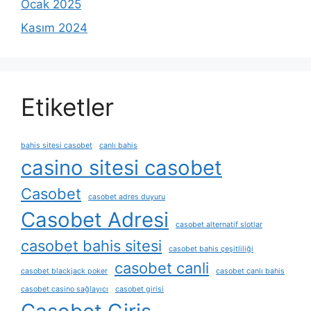
Ocak 2025
Kasım 2024
Etiketler
bahis sitesi casobet
canlı bahis
casino sitesi casobet
Casobet
casobet adres duyuru
Casobet Adresi
casobet alternatif slotlar
casobet bahis sitesi
casobet bahis çeşitliliği
casobet canli
casobet blackjack poker
casobet canlı bahis
casobet casino sağlayıcı
casobet girisi