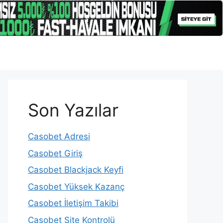
Son Yazılar
Casobet Adresi
Casobet Giriş
Casobet Blackjack Keyfi
Casobet Yüksek Kazanç
Casobet İletişim Takibi
Casobet Site Kontrolü