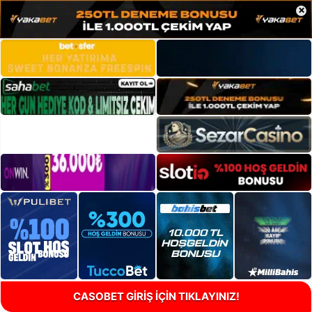
×
CASOBET GİRİŞ İÇİN TIKLAYINIZ!