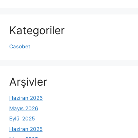
Kategoriler
Casobet
Arşivler
Haziran 2026
Mayıs 2026
Eylül 2025
Haziran 2025