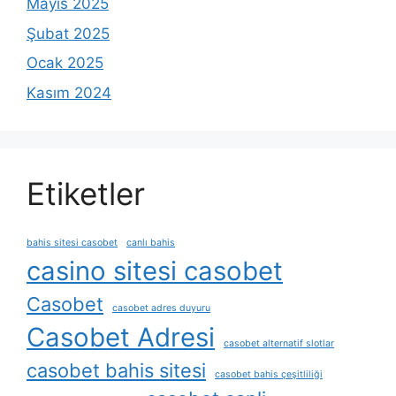
Mayıs 2025
Şubat 2025
Ocak 2025
Kasım 2024
Etiketler
bahis sitesi casobet
canlı bahis
casino sitesi casobet
Casobet
casobet adres duyuru
Casobet Adresi
casobet alternatif slotlar
casobet bahis sitesi
casobet bahis çeşitliliği