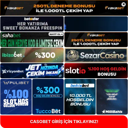
×
CASOBET GİRİŞ İÇİN TIKLAYINIZ!