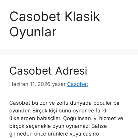
Casobet Klasik
Oyunlar
Casobet Adresi
Haziran 11, 2026
yazar
Casobet
Casobet bu zor ve zorlu dünyada popüler bir
oyundur. Birçok kişi bunu oynar ve farklı
ülkelerden bahisçiler. Çoğu insan iyi hizmet ve
birçok seçenekle oyun oynamaz. Bahse
girmeden önce ürünlere veya casino