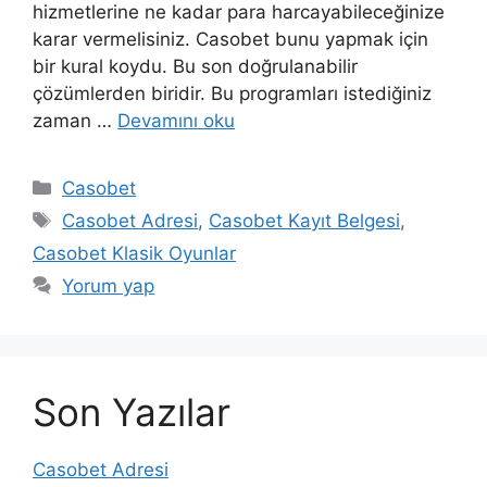
hizmetlerine ne kadar para harcayabileceğinize
karar vermelisiniz. Casobet bunu yapmak için
bir kural koydu. Bu son doğrulanabilir
çözümlerden biridir. Bu programları istediğiniz
zaman …
Devamını oku
Kategoriler
Casobet
Etiketler
Casobet Adresi
,
Casobet Kayıt Belgesi
,
Casobet Klasik Oyunlar
Yorum yap
Son Yazılar
Casobet Adresi