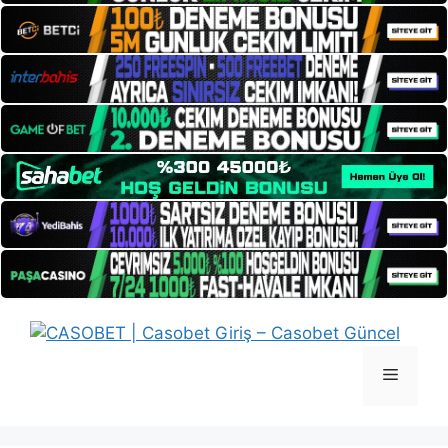
İçeriğe
atla
Menü